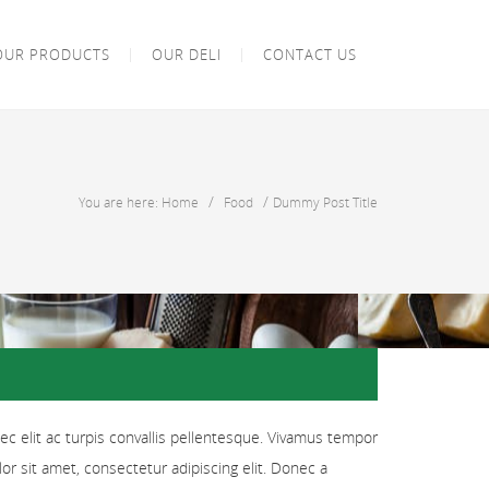
OUR PRODUCTS
OUR DELI
CONTACT US
/
/
You are here: Home
Food
Dummy Post Title
nec elit ac turpis convallis pellentesque. Vivamus tempor
olor sit amet, consectetur adipiscing elit. Donec a