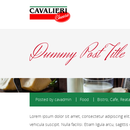
Dummy Post Title
Posted by
cavadmin
Food
Bistro
,
Cafe
,
Reata
Lorem ipsum dolor sit amet, consectetur adipiscing elit.
vehicula suscipit. Nulla facilisi. Etiam ligula arcu, sag