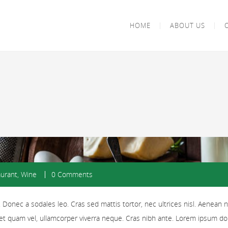
HOME
ABOUT US
urant
,
Wine
0 Comments
 Donec a sodales leo. Cras sed mattis tortor, nec ultrices nisl. Aenean 
ittis et quam vel, ullamcorper viverra neque. Cras nibh ante. Lorem ipsum d