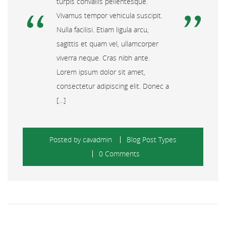
turpis convallis pellentesque.
Vivamus tempor vehicula suscipit.
Nulla facilisi. Etiam ligula arcu,
sagittis et quam vel, ullamcorper
viverra neque. Cras nibh ante.
Lorem ipsum dolor sit amet,
consectetur adipiscing elit. Donec a
[…]
Posted by
cavadmin
Blog Post Types
0 Comments