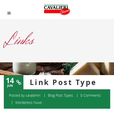
Links
14
Link Post Type
JUN
Posted by
cavadmin
Blog Post Types
0 Comments
Wordpress Nuvo